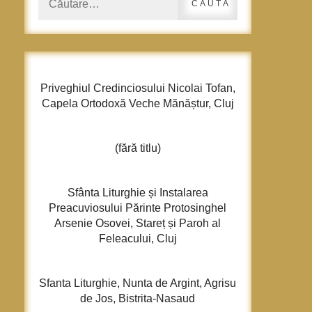
după:
Priveghiul Credinciosului Nicolai Tofan,
Capela Ortodoxă Veche Mănăștur, Cluj
(fără titlu)
Sfânta Liturghie și Instalarea
Preacuviosului Părinte Protosinghel
Arsenie Osovei, Stareț și Paroh al
Feleacului, Cluj
Sfanta Liturghie, Nunta de Argint, Agrisu
de Jos, Bistrita-Nasaud