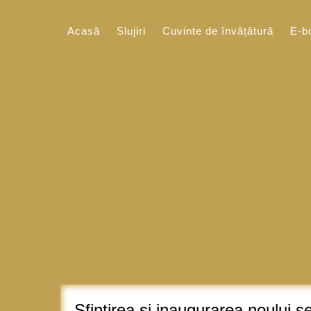
Sari
la
Acasă
Slujiri
Cuvinte de învățătură
E-b
conținut
Sfintirea si inaugurarea noului s