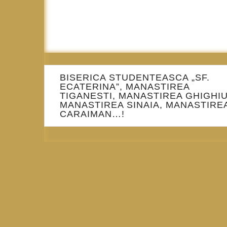
Navigare
BISERICA STUDENTEASCA „SF.
în
ECATERINA”, MANASTIREA
articole
TIGANESTI, MANASTIREA GHIGHIU
MANASTIREA SINAIA, MANASTIRE
CARAIMAN…!