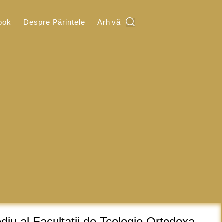
ook
Despre Părintele
Arhivă
ediu al Facultatii de Teologie Ortodoxa