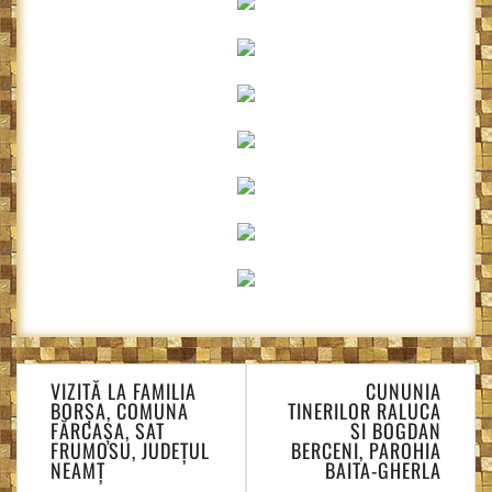
Navigare
VIZITĂ LA FAMILIA
CUNUNIA
în
BORȘA, COMUNA
TINERILOR RALUCA
articole
FĂRCAȘA, SAT
SI BOGDAN
FRUMOSU, JUDEȚUL
BERCENI, PAROHIA
NEAMȚ
BAITA-GHERLA