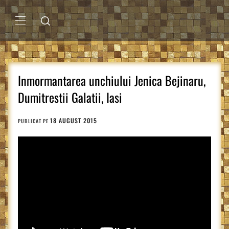
Sari
la
conținut
MENIU
PRINCIPAL
Inmormantarea unchiului Jenica Bejinaru,
Dumitrestii Galatii, Iasi
18 AUGUST 2015
PUBLICAT PE