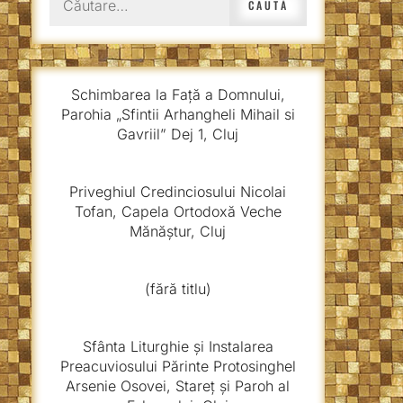
după:
Schimbarea la Față a Domnului,
Parohia „Sfintii Arhangheli Mihail si
Gavriil” Dej 1, Cluj
Priveghiul Credinciosului Nicolai
Tofan, Capela Ortodoxă Veche
Mănăștur, Cluj
(fără titlu)
Sfânta Liturghie și Instalarea
Preacuviosului Părinte Protosinghel
Arsenie Osovei, Stareț și Paroh al