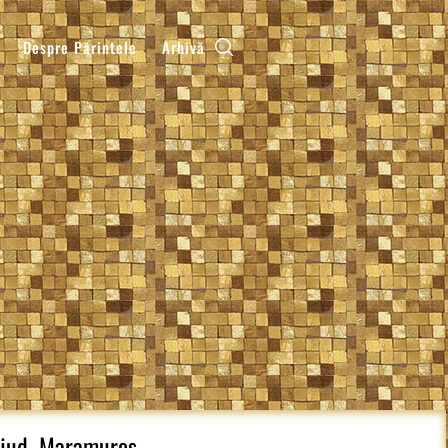
Despre Părintele
Arhivă
, jud. Maramures