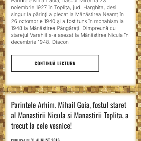
Părintele Mihail Goia, născut Miron la 23
noiembrie 1927 în Topliţa, jud. Harghita, deşi
singur la părinţi a plecat la Mânăstirea Neamţ în
26 octombrie 1940 şi a fost tuns în monahism la
1948 la Mânăstirea Pângărați. Dimpreună cu
stareţul Varahiil s-a așezat la Mânăstirea Nicula în
decembrie 1948. Diacon
CONTINUĂ LECTURA
Parintele Arhim. Mihail Goia, fostul staret
al Manastirii Nicula si Manastirii Toplita, a
trecut la cele vesnice!
31 AUGUST 2016
PUBLICAT PE